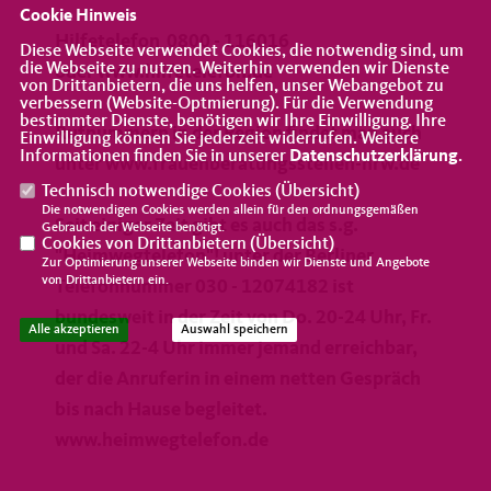
Cookie Hinweis
Hilfetelefon 0800 - 116016
Diese Webseite verwendet Cookies, die notwendig sind, um
die Webseite zu nutzen. Weiterhin verwenden wir Dienste
oder www.hilfetelefon.de
von Drittanbietern, die uns helfen, unser Webangebot zu
verbessern (Website-Optmierung). Für die Verwendung
bestimmter Dienste, benötigen wir Ihre Einwilligung. Ihre
Rufnummern in der Region findet man auch
Einwilligung können Sie jederzeit widerrufen. Weitere
Informationen finden Sie in unserer
Datenschutzerklärung
.
unter www.frauenberatungsstellen-nrw.de
Technisch notwendige Cookies (
Übersicht
)
Die notwendigen Cookies werden allein für den ordnungsgemäßen
Seit einiger Zeit gibt es auch das s.g.
Gebrauch der Webseite benötigt.
Cookies von Drittanbietern (
Übersicht
)
"Heimwegtelefon"
! unter der Berliner
Zur Optimierung unserer Webseite binden wir Dienste und Angebote
von Drittanbietern ein.
Telefonnummer
030 - 12074182
ist
bundesweit in der Zeit von Do. 20-24 Uhr, Fr.
Alle akzeptieren
Auswahl speichern
und Sa. 22-4 Uhr immer jemand erreichbar,
der die Anruferin in einem netten Gespräch
bis nach Hause begleitet.
www.heimwegtelefon.de